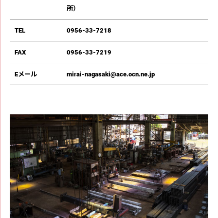
所）
TEL
0956-33-7218
FAX
0956-33-7219
Eメール
mirai-nagasaki@ace.ocn.ne.jp