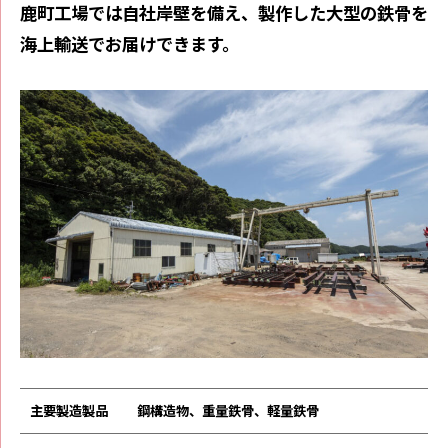
⿅町⼯場では⾃社岸壁を備え、製作した⼤型の鉄⾻を
海上輸送でお届けできます。
主要製造製品
鋼構造物、重量鉄⾻、軽量鉄⾻