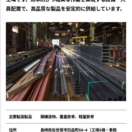
員配置で、⾼品質な製品を安定的に供給しています。
主要製造製品
鋼構造物、重量鉄⾻、軽量鉄⾻
住所
⻑崎県佐世保市⽩岳町50-4（⼯場3棟・事務