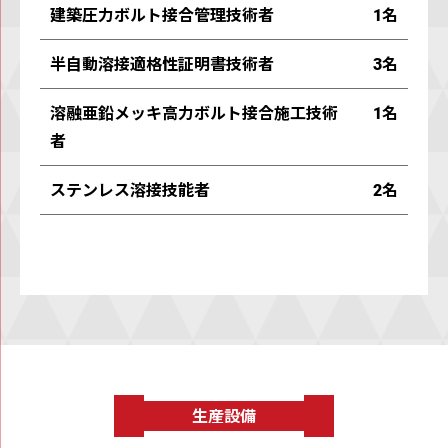
建築圧⼒ボルト接合管理技術者
1名
半⾃動溶接適格性証明書技術者
3名
溶融亜鉛メッキ⾼⼒ボルト接合施⼯技術
1名
者
ステンレス溶接技能者
2名
⽣産設備