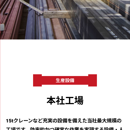
⽣産設備
本社⼯場
15tクレーンなど充実の設備を備えた当社最⼤規模の
⼯場です。効率的かつ確実な作業を実現する設備・⼈