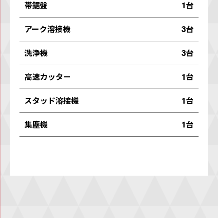
帯鋸盤
1台
アーク溶接機
3台
洗浄機
3台
⾼速カッター
1台
スタッド溶接機
1台
集塵機
1台