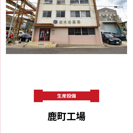
⽣産設備
⿅町⼯場